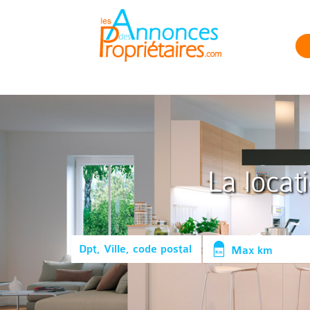
La locat
Max km