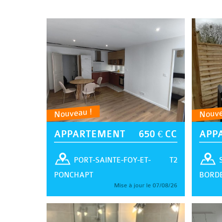
Nouveau !
Nouve
APPARTEMENT
650 € CC
APP
T2
PORT-SAINTE-FOY-ET-
PONCHAPT
BORD
Mise à jour le 07/08/26