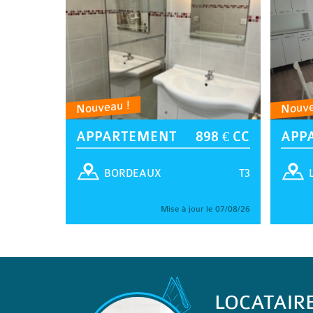
Nouveau !
Nouve
APPARTEMENT
898 € CC
APP
T3
BORDEAUX
Mise à jour le 07/08/26
LOCATAIR