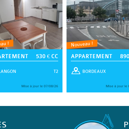
au !
Nouveau !
ARTEMENT
530 € CC
APPARTEMENT
890
T2
LANGON
BORDEAUX
Mise à jour le 07/08/26
Mise à jour le
ES
P