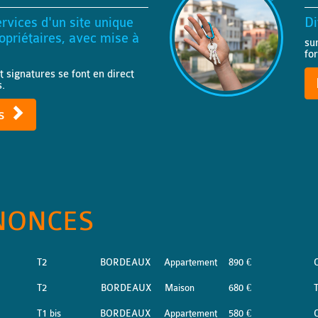
rvices d'un site unique
Di
priétaires, avec mise à
su
fo
t signatures se font en direct
s.
ts
NONCES
T2
BORDEAUX
Appartement
890 €
T2
BORDEAUX
Maison
680 €
T
T1 bis
BORDEAUX
Appartement
580 €