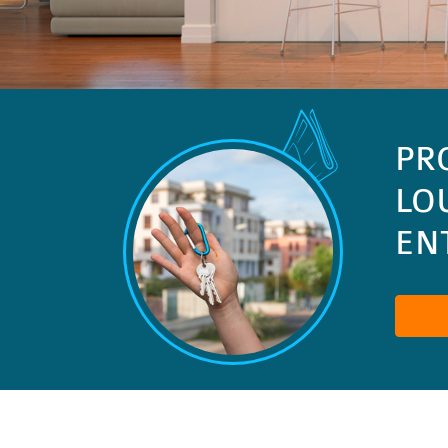
PR
LO
ENT