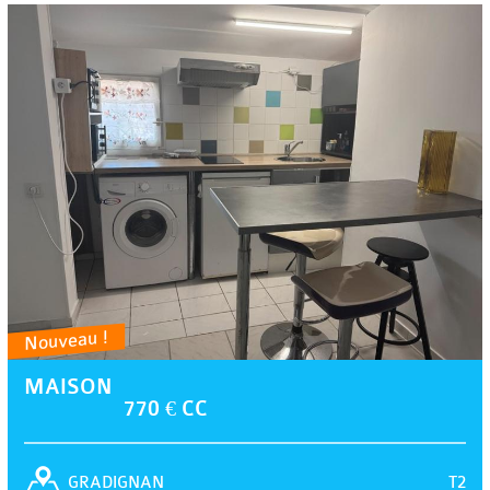
Nouveau !
MAISON
770 € CC
T2
GRADIGNAN