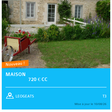
Nouveau !
MAISON
720 € CC
T3
LEOGEATS
Mise à jour le 10/08/26