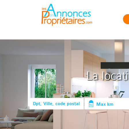
La locat
Max km