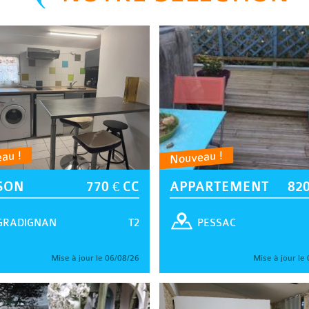
au !
Nouveau !
SON
770 € CC
APPARTEMENT
820
T2
GRADIGNAN
PESSAC
Mise à jour le 06/08/26
Mise à jour le