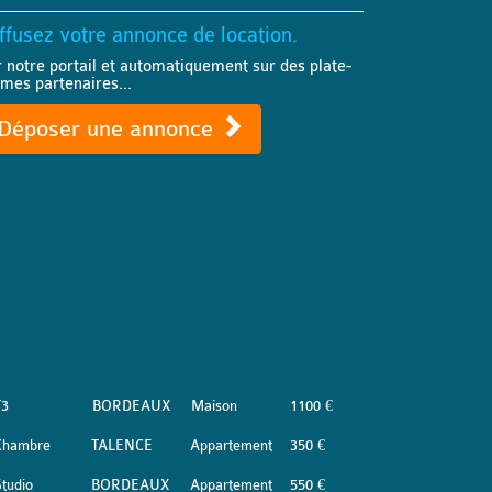
ffusez votre annonce de location.
r notre portail et automatiquement sur des plate-
rmes partenaires...
Déposer une annonce
T3
BORDEAUX
Maison
1100 €
Chambre
TALENCE
Appartement
350 €
tudio
BORDEAUX
Appartement
550 €