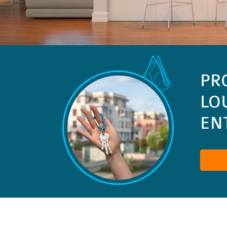
PR
LO
ENT