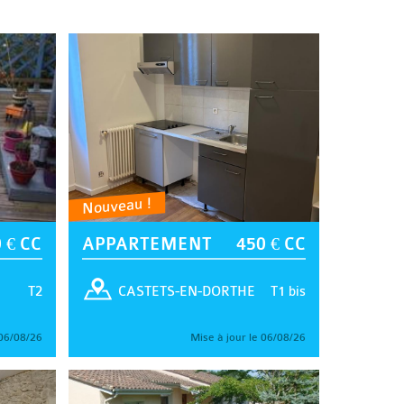
Nouveau !
 € CC
APPARTEMENT
450 € CC
T2
T1 bis
CASTETS-EN-DORTHE
 06/08/26
Mise à jour le 06/08/26