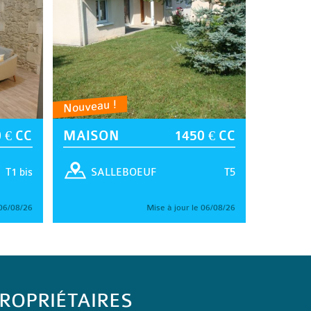
Nouveau !
 € CC
MAISON
1450 € CC
T1 bis
T5
SALLEBOEUF
 06/08/26
Mise à jour le 06/08/26
ROPRIÉTAIRES