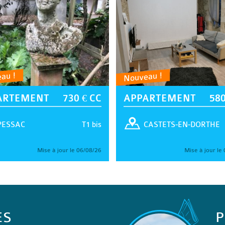
au !
Nouveau !
ARTEMENT
730 € CC
APPARTEMENT
580
T1 bis
PESSAC
CASTETS-EN-DORTHE
Mise à jour le 06/08/26
Mise à jour le
ES
P