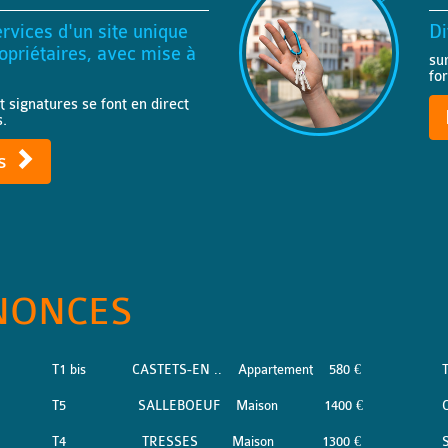
rvices d'un site unique
Di
priétaires, avec mise à
su
fo
t signatures se font en direct
s.
ts
NONCES
T1 bis
CASTETS-EN ..
Appartement
580 €
T5
SALLEBOEUF
Maison
1400 €
T4
TRESSES
Maison
1300 €
S