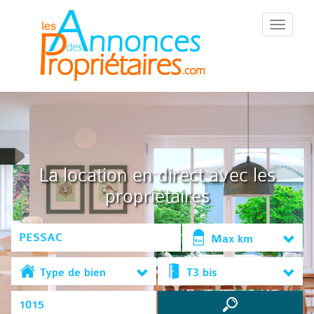
::Menu::
La location en direct avec les
propriétaires
Max km
Type de bien
T3 bis