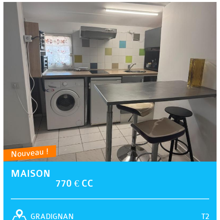
Nouveau !
MAISON
770 € CC
T2
GRADIGNAN