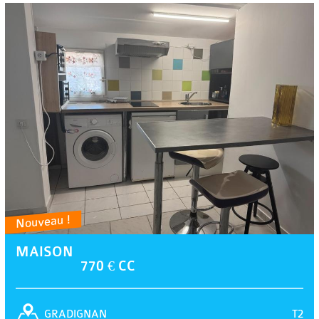
Nouveau !
MAISON
770 € CC
T2
GRADIGNAN