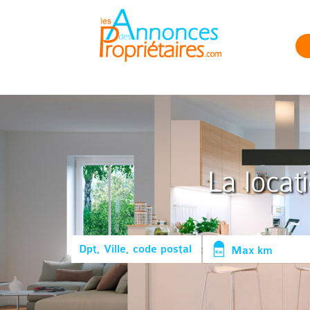
La locat
Max km