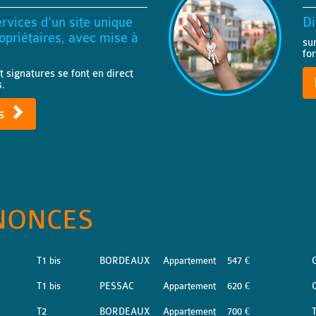
rvices d'un site unique
Di
priétaires, avec mise à
su
fo
t signatures se font en direct
s.
ts
NONCES
T1 bis
BORDEAUX
Appartement
547 €
T1 bis
PESSAC
Appartement
620 €
T2
BORDEAUX
Appartement
700 €