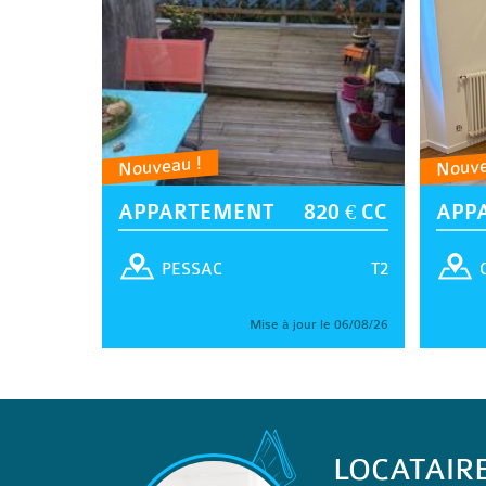
Nouveau !
Nouve
APPARTEMENT
820 € CC
APP
T2
PESSAC
Mise à jour le 06/08/26
LOCATAIR