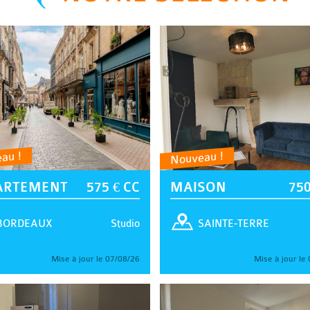
au !
Nouveau !
ARTEMENT
575 € CC
MAISON
750
Studio
BORDEAUX
SAINTE-TERRE
Mise à jour le 07/08/26
Mise à jour le