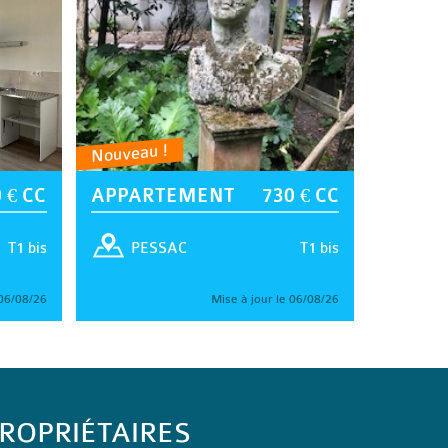
Nouveau !
 € CC
APPARTEMENT
730 € CC
T1 bis
T1 bis
PESSAC
 06/08/26
Mise à jour le 06/08/26
ROPRIÉTAIRES