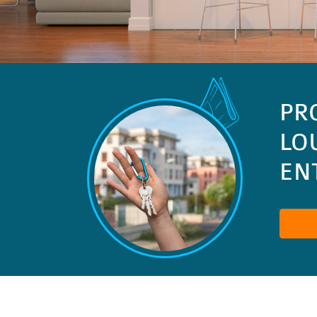
PR
LO
ENT