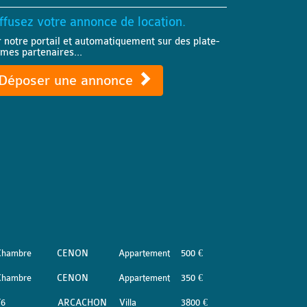
ffusez votre annonce de location.
r notre portail et automatiquement sur des plate-
rmes partenaires...
Déposer une annonce
Chambre
CENON
Appartement
500 €
Chambre
CENON
Appartement
350 €
T6
ARCACHON
Villa
3800 €