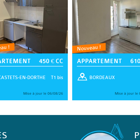
au !
Nouveau !
ARTEMENT
450 € CC
APPARTEMENT
610
T1 bis
CASTETS-EN-DORTHE
BORDEAUX
Mise à jour le 06/08/26
Mise à jour le
ES
P