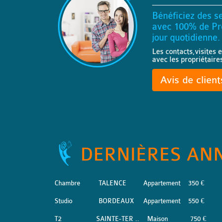
Bénéficiez des se
avec 100% de Pro
jour quotidienne.
Les contacts,visites e
avec les propriétaire
Avis de clien
DERNIÈRES AN
Chambre
TALENCE
Appartement
350 €
Studio
BORDEAUX
Appartement
550 €
T2
SAINTE-TER ..
Maison
750 €