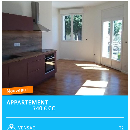
Nouveau !
APPARTEMENT
740 € CC
T2
VENSAC