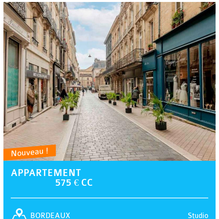
Nouveau !
APPARTEMENT
575 € CC
Studio
BORDEAUX