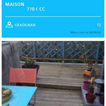
MAISON
770 € CC
T2
GRADIGNAN
Mise à jour le 06/08/26