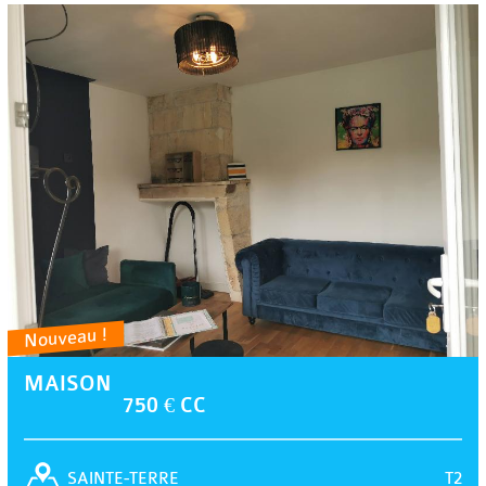
Nouveau !
MAISON
750 € CC
T2
SAINTE-TERRE