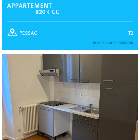
APPARTEMENT
820 € CC
T2
PESSAC
Mise à jour le 06/08/26