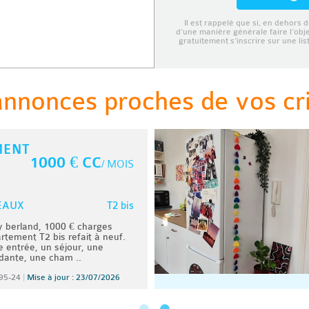
Il est rappelé que si, en dehors d
d’une manière générale faire l’obj
gratuitement s’inscrire sur une li
annonces proches de vos cri
MENT
1000 € CC
/ MOIS
T2 bis
EAUX
berland, 1000 € charges
tement T2 bis refait à neuf.
 entrée, un séjour, une
dante, une cham ..
95-24
|
Mise à jour : 23/07/2026