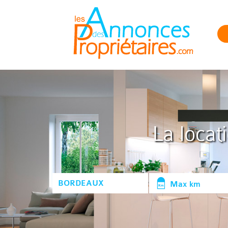
La locat
Max km