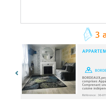
3 
APPARTE
C
/ MOIS
T2 bis
BORD
65 €
BORDEAUX,pey 
 m2.
comprises Appar
Comprenant une
..
cuisine indépen
07/2026
Référence : 30-01