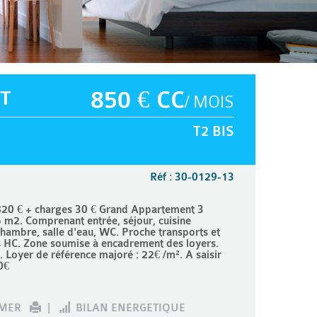
T
850 € CC
/ MOIS
T2 BIS
Réf : 30-0129-13
20 € + charges 30 € Grand Appartement 3
6 m2. Comprenant entrée, séjour, cuisine
hambre, salle d'eau, WC. Proche transports et
s HC. Zone soumise à encadrement des loyers.
. Loyer de référence majoré : 22€ /m². A saisir
0€
IMER
|
BILAN ENERGETIQUE