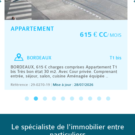
APPARTEMENT
615 € CC
/ MOIS
T1 bis
BORDEAUX
BORDEAUX, 615 € charges comprises Appartement T1
bis Très bon état 30 m2. Avec Cour privée. Comprenant
entrée, séjour, salon, cuisine Aménagée équipée ..
Référence : 29-0270-19
|
Mise à jour : 28/07/2026
Le spécialiste de l'immobilier entre
particuliers