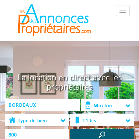
::Menu::
La location en direct avec les
propriétaires
Max km
Type de bien
T1 bis