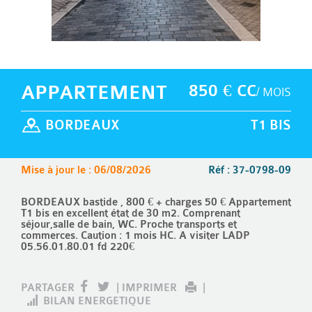
APPARTEMENT
850 € CC
/ MOIS
BORDEAUX
T1 BIS
Mise à jour le : 06/08/2026
Réf : 37-0798-09
BORDEAUX bastide , 800 € + charges 50 € Appartement
T1 bis en excellent état de 30 m2. Comprenant
séjour,salle de bain, WC. Proche transports et
commerces. Caution : 1 mois HC. A visiter LADP
05.56.01.80.01 fd 220€
PARTAGER
|
IMPRIMER
|
BILAN ENERGETIQUE