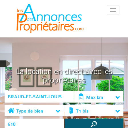
::Menu::
La location en direct avec les
propriétaires
Max km
Type de bien
T1 bis