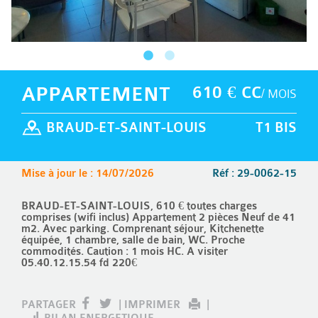
APPARTEMENT
610 € CC
/ MOIS
BRAUD-ET-SAINT-LOUIS
T1 BIS
Mise à jour le : 14/07/2026
Réf : 29-0062-15
BRAUD-ET-SAINT-LOUIS, 610 € toutes charges
comprises (wifi inclus) Appartement 2 pièces Neuf de 41
m2. Avec parking. Comprenant séjour, Kitchenette
équipée, 1 chambre, salle de bain, WC. Proche
commodités. Caution : 1 mois HC. A visiter
05.40.12.15.54 fd 220€
PARTAGER
|
IMPRIMER
|