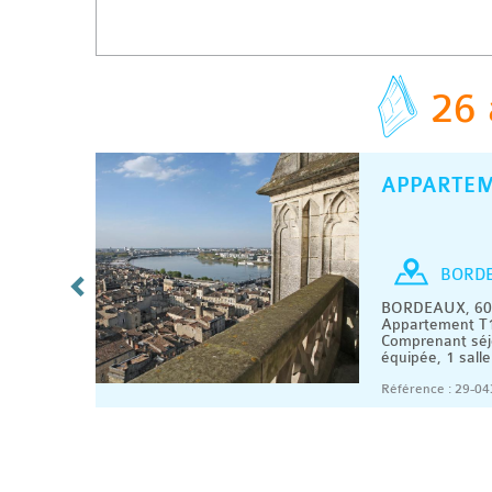
26 
APPARTE
C
/ MOIS
T1 bis
BORD
s
BORDEAUX, 600
 m2.
Appartement T1
, séjour,
Comprenant séj
équipée, 1 salle
07/2026
Référence : 29-04