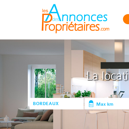
La locat
Max km