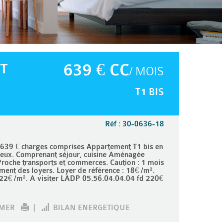
T
639 € CC
/ MOIS
T1 BIS
Réf : 30-0636-18
639 € charges comprises Appartement T1 bis en
ineux. Comprenant séjour, cuisine Aménagée
Proche transports et commerces. Caution : 1 mois
ent des loyers. Loyer de référence : 18€ /m².
 22€ /m². A visiter LADP 05.56.04.04.04 fd 220€
IMER
|
BILAN ENERGETIQUE