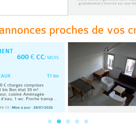
gratuitement s’inscrire sur une li
annonces proches de vos cri
MENT
600 € CC
/ MOIS
T1 bis
EAUX
 € charges comprises
 bis Bon état 30 m².
our, cuisine Aménagée
 d'eau, 1 wc. Proche transp ..
34-13
|
Mise à jour : 28/07/2026