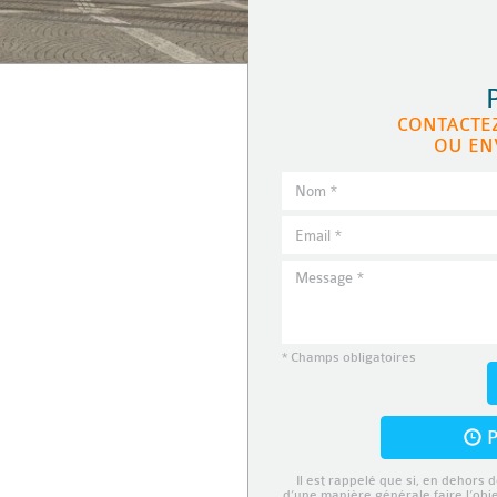
CONTACTE
OU EN
* Champs obligatoires
P
Il est rappelé que si, en dehors d
d’une manière générale faire l’obj