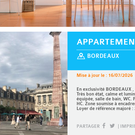
APPARTEMEN
BORDEAUX
Mise à jour le : 16/07/2026
En exclusivité BORDEAUX , 
Très bon état, calme et lum
équipée, salle de bain, WC. 
HC. Zone soumise à encadrem
Loyer de référence majoré :
PARTAGER
|
IMPR