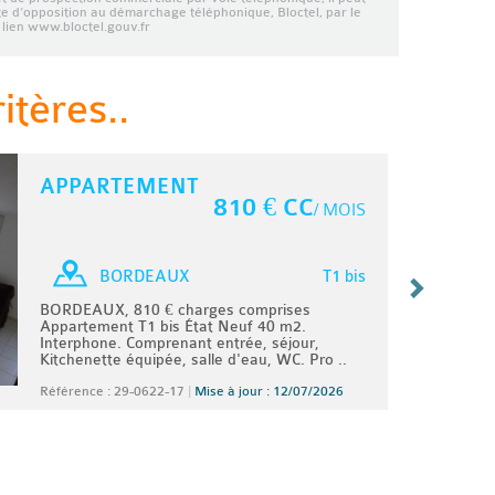
ste d’opposition au démarchage téléphonique, Bloctel, par le
lien www.bloctel.gouv.fr
tères..
APPARTEMENT
810 € CC
/ MOIS
T1 bis
BORDEAUX
BORDEAUX, 810 € charges comprises
Appartement T1 bis État Neuf 40 m2.
Interphone. Comprenant entrée, séjour,
Kitchenette équipée, salle d'eau, WC. Pro ..
Référence : 29-0622-17
|
Mise à jour : 12/07/2026