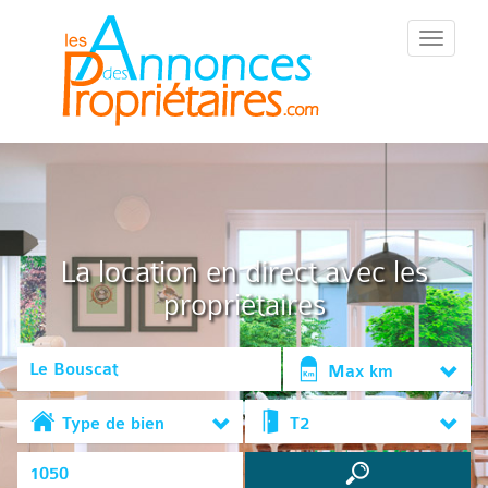
::Menu::
La location en direct avec les
propriétaires
Max km
Type de bien
T2