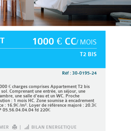
T
1000 € CC
/ MOIS
T2 BIS
Réf : 30-0195-24
00 € charges comprises Appartement T2 bis
u sol. Comprenant une entrée, un séjour, une
hambre, une salle d'eau et un WC. Proche
ution : 1 mois HC. Zone soumise à encadrement
ce : 16.9€ /m². Loyer de référence majoré : 20.3€
P 05.56.04.04.04 fd 220€
IMER
|
BILAN ENERGETIQUE