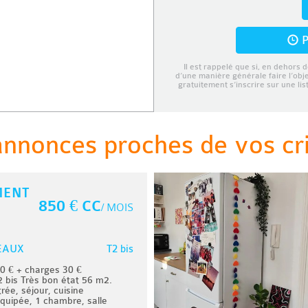
P
Il est rappelé que si, en dehors d
d’une manière générale faire l’obj
gratuitement s’inscrire sur une li
annonces proches de vos cri
MENT
850 € CC
/ MOIS
T2 bis
EAUX
 € + charges 30 €
 bis Très bon état 56 m2.
ée, séjour, cuisine
quipée, 1 chambre, salle