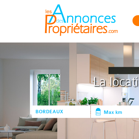
La locat
Max km