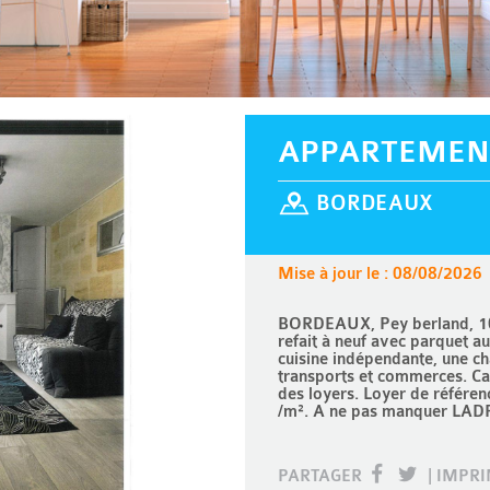
APPARTEMEN
BORDEAUX
Mise à jour le : 08/08/2026
BORDEAUX, Pey berland, 10
refait à neuf avec parquet a
cuisine indépendante, une c
transports et commerces. Ca
des loyers. Loyer de référen
/m². A ne pas manquer LAD
PARTAGER
|
IMPR